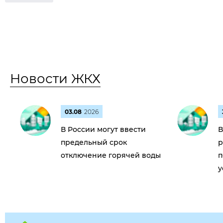
Новости ЖКХ
03.08
2026
В России могут ввести
В
предельный срок
р
отключение горячей воды
п
у