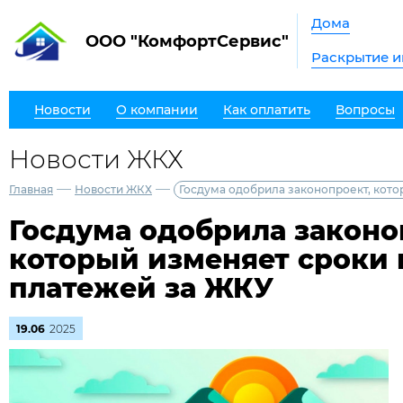
Дома
ООО "КомфортСервис"
Раскрытие 
Новости
О компании
Как оплатить
Вопросы
Новости ЖКХ
—
—
Главная
Новости ЖКХ
Госдума одобрила законопроект, кот
Госдума одобрила законо
который изменяет сроки 
платежей за ЖКУ
19.06
2025