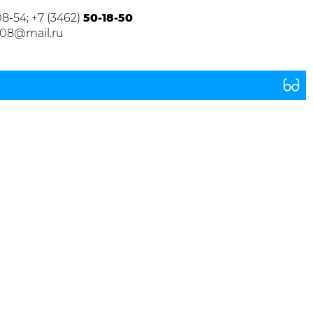
08-54; +7 (3462)
50-18-50
s08@mail.ru